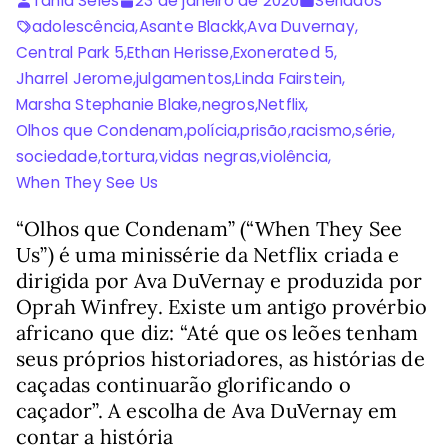
Tânia Seles
23 de janeiro de 2020
Seriados
adolescência
,
Asante Blackk
,
Ava Duvernay
,
Central Park 5
,
Ethan Herisse
,
Exonerated 5
,
Jharrel Jerome
,
julgamentos
,
Linda Fairstein
,
Marsha Stephanie Blake
,
negros
,
Netflix
,
Olhos que Condenam
,
polícia
,
prisão
,
racismo
,
série
,
sociedade
,
tortura
,
vidas negras
,
violência
,
When They See Us
“Olhos que Condenam” (“When They See
Us”) é uma minissérie da Netflix criada e
dirigida por Ava DuVernay e produzida por
Oprah Winfrey. Existe um antigo provérbio
africano que diz: “Até que os leões tenham
seus próprios historiadores, as histórias de
caçadas continuarão glorificando o
caçador”. A escolha de Ava DuVernay em
contar a história