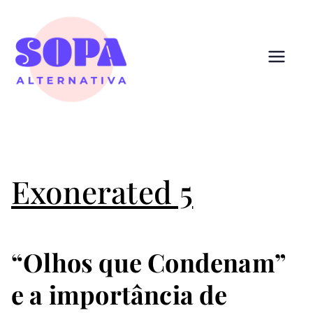
Pular
para
o
conteúdo
Sopa
Cultura que alimenta
Alternativ
a
Exonerated 5
“Olhos que Condenam”
e a importância de