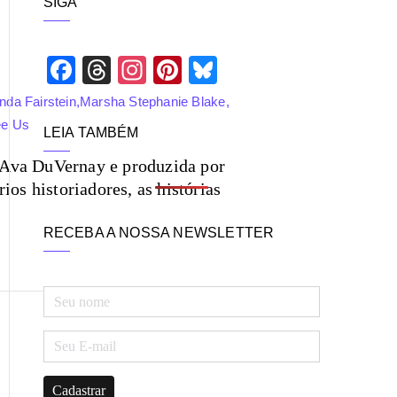
SIGA
i
s
a
F
T
In
Pi
Bl
r
ac
hr
st
nt
ue
inda Fairstein
,
Marsha Stephanie Blake
,
eb
ea
ag
er
sk
ee Us
LEIA TAMBÉM
o
ds
ra
es
y
 Ava DuVernay e produzida por
o
m
t
os historiadores, as histórias
k
RECEBA A NOSSA NEWSLETTER