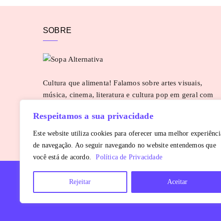
SOBRE
Cultura que alimenta! Falamos sobre artes visuais,
música, cinema, literatura e cultura pop em geral com
uma pitada de pimenta. Para sugestões e parcerias:
Respeitamos a sua privacidade
contato@sopaalternativa.com.br
SAIBA MAIS
Este website utiliza cookies para oferecer uma melhor experiênci
de navegação. Ao seguir navegando no website entendemos que
você está de acordo.
Política de Privacidade
Rejeitar
Aceitar
Copyright © 2016 - 2026
Sopa Alternativa
. Todos os direitos reservados.
É proibida a reprodução, total ou parcial, do conteúdo sem autorização pr