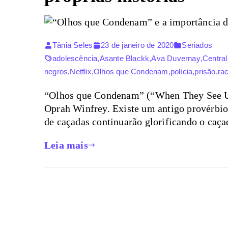
Tânia Seles
23 de janeiro de 2020
Seriados
adolescência
,
Asante Blackk
,
Ava Duvernay
,
Central
negros
,
Netflix
,
Olhos que Condenam
,
polícia
,
prisão
,
ra
“Olhos que Condenam” (“When They See Us”
Oprah Winfrey. Existe um antigo provérbio 
de caçadas continuarão glorificando o caça
Leia mais