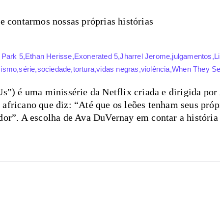
 Park 5
,
Ethan Herisse
,
Exonerated 5
,
Jharrel Jerome
,
julgamentos
,
L
cismo
,
série
,
sociedade
,
tortura
,
vidas negras
,
violência
,
When They S
) é uma minissérie da Netflix criada e dirigida por
africano que diz: “Até que os leões tenham seus própri
dor”. A escolha de Ava DuVernay em contar a história