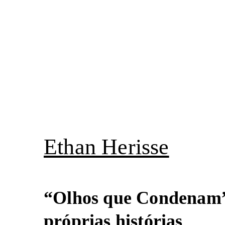
Pular
para
o
conteúdo
Ethan Herisse
“Olhos que Condenam” 
próprias histórias