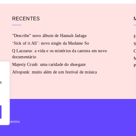
RECENTES
“Describe” novo álbum de Hannah Jadagu
‘Sick of it All’: novo single da Madame So
S
Q Lazzarus: a vida e os mistérios da cantora em novo
C
documentário
Majesty Crush: uma raridade do shoegaze
P
Afropunk: muito além de um festival de música
a
évia da autora.