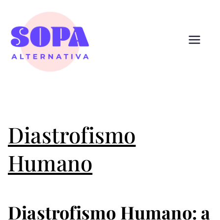
Pular
para
o
conteúdo
Sopa
Cultura que alimenta
Alternativ
a
Diastrofismo
Humano
Diastrofismo Humano: a