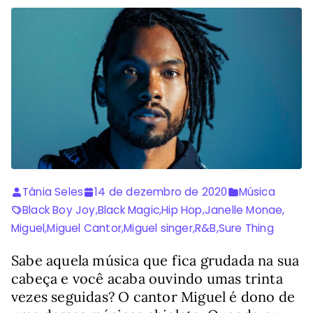
Tânia Seles
14 de dezembro de 2020
Música
Black Boy Joy
,
Black Magic
,
Hip Hop
,
Janelle Monae
,
Miguel
,
Miguel Cantor
,
Miguel singer
,
R&B
,
Sure Thing
Sabe aquela música que fica grudada na sua
cabeça e você acaba ouvindo umas trinta
vezes seguidas? O cantor Miguel é dono de