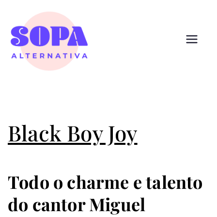
Pular
para
o
conteúdo
Sopa
Cultura que alimenta
Alternativ
a
Black Boy Joy
Todo o charme e talento
do cantor Miguel