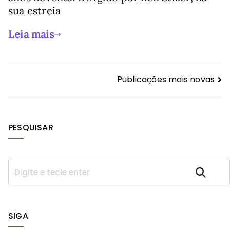
sua estreia
Leia mais
Navegação
Publicações mais novas
por
posts
PESQUISAR
P
Pesquisar
e
s
q
u
SIGA
i