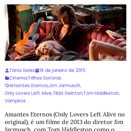
Tânia Seles
18 de janeiro de 2015
Cinema
,
Trilhas Sonoras
Amantes Eternos
,
Jim Jarmusch
,
Only Lovers Left Alive
,
Tilda Swinton
,
Tom Hiddleston
,
Vampiros
Amantes Eternos (Only Lovers Left Alive no
original), é um filme de 2013 do diretor Jim
Jarmusch, com Tom Hiddleston como o