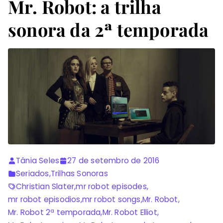
Mr. Robot: a trilha
sonora da 2ª temporada
Tânia Seles
27 de setembro de 2016
Seriados
,
Trilhas Sonoras
Christian Slater
,
mr robot episodes
,
mr robot episodios
,
mr robot songs
,
Mr. Robot
,
Mr. Robot 2ª temporada
,
Mr. Robot Elliot
,