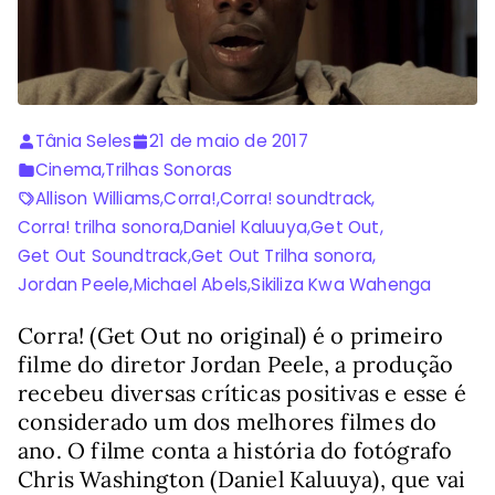
Tânia Seles
21 de maio de 2017
Cinema
,
Trilhas Sonoras
Allison Williams
,
Corra!
,
Corra! soundtrack
,
Corra! trilha sonora
,
Daniel Kaluuya
,
Get Out
,
Get Out Soundtrack
,
Get Out Trilha sonora
,
Jordan Peele
,
Michael Abels
,
Sikiliza Kwa Wahenga
Corra! (Get Out no original) é o primeiro
filme do diretor Jordan Peele, a produção
recebeu diversas críticas positivas e esse é
considerado um dos melhores filmes do
ano. O filme conta a história do fotógrafo
Chris Washington (Daniel Kaluuya), que vai