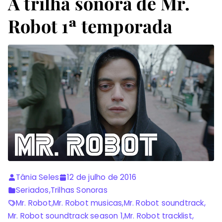
A trilha sonora de Mr.
Robot 1ª temporada
Tânia Seles
12 de julho de 2016
Seriados
,
Trilhas Sonoras
Mr. Robot
,
Mr. Robot musicas
,
Mr. Robot soundtrack
,
Mr. Robot soundtrack season 1
,
Mr. Robot tracklist
,