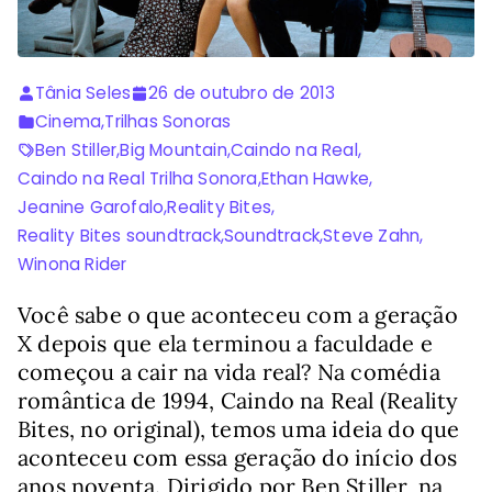
Tânia Seles
26 de outubro de 2013
Cinema
,
Trilhas Sonoras
Ben Stiller
,
Big Mountain
,
Caindo na Real
,
Caindo na Real Trilha Sonora
,
Ethan Hawke
,
Jeanine Garofalo
,
Reality Bites
,
Reality Bites soundtrack
,
Soundtrack
,
Steve Zahn
,
Winona Rider
Você sabe o que aconteceu com a geração
X depois que ela terminou a faculdade e
começou a cair na vida real? Na comédia
romântica de 1994, Caindo na Real (Reality
Bites, no original), temos uma ideia do que
aconteceu com essa geração do início dos
anos noventa. Dirigido por Ben Stiller, na