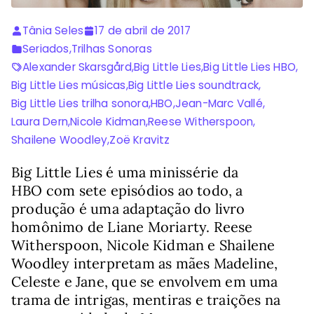
Tânia Seles
17 de abril de 2017
Seriados
,
Trilhas Sonoras
Alexander Skarsgård
,
Big Little Lies
,
Big Little Lies HBO
,
Big Little Lies músicas
,
Big Little Lies soundtrack
,
Big Little Lies trilha sonora
,
HBO
,
Jean-Marc Vallé
,
Laura Dern
,
Nicole Kidman
,
Reese Witherspoon
,
Shailene Woodley
,
Zoë Kravitz
Big Little Lies é uma minissérie da
HBO com sete episódios ao todo, a
produção é uma adaptação do livro
homônimo de Liane Moriarty. Reese
Witherspoon, Nicole Kidman e Shailene
Woodley interpretam as mães Madeline,
Celeste e Jane, que se envolvem em uma
trama de intrigas, mentiras e traições na