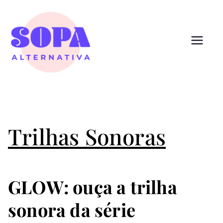
Pular
para
o
conteúdo
Sopa
Cultura que alimenta
Alternativ
a
Trilhas Sonoras
GLOW: ouça a trilha
sonora da série