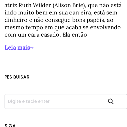
atriz Ruth Wilder (Alison Brie), que não está
indo muito bem em sua carreira, está sem
dinheiro e não consegue bons papéis, ao
mesmo tempo em que acaba se envolvendo
com um cara casado. Ela então
Leia mais
PESQUISAR
P
Pesquisar
e
s
q
u
SIGA