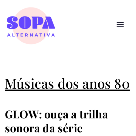
Pular
para
o
conteúdo
Sopa
Cultura que alimenta
Alternativ
a
Músicas dos anos 80
GLOW: ouça a trilha
sonora da série