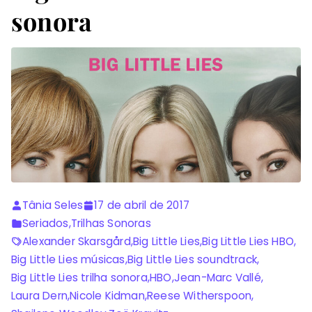
sonora
Tânia Seles
17 de abril de 2017
Seriados
,
Trilhas Sonoras
Alexander Skarsgård
,
Big Little Lies
,
Big Little Lies HBO
,
Big Little Lies músicas
,
Big Little Lies soundtrack
,
Big Little Lies trilha sonora
,
HBO
,
Jean-Marc Vallé
,
Laura Dern
,
Nicole Kidman
,
Reese Witherspoon
,