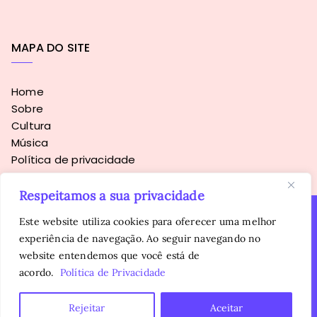
MAPA DO SITE
Home
Sobre
Cultura
Música
Política de privacidade
Respeitamos a sua privacidade
Este website utiliza cookies para oferecer uma melhor
experiência de navegação. Ao seguir navegando no
Copyright © 2016 - 2026
Sopa Alternativa
. Todos os direitos
website entendemos que você está de
reservados.
É proibida a reprodução, total ou parcial, do conteúdo sem
acordo.
Política de Privacidade
autorização prévia da autora.
Rejeitar
Aceitar