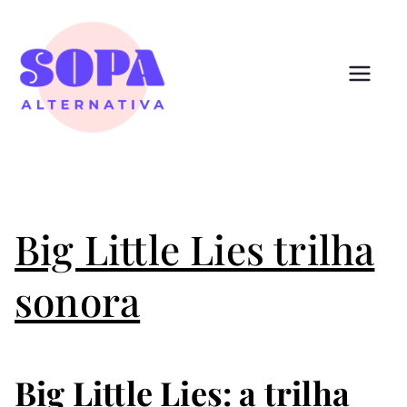
Pular
para
o
conteúdo
Sopa
Cultura que alimenta
Alternativ
a
Big Little Lies trilha
sonora
Big Little Lies: a trilha