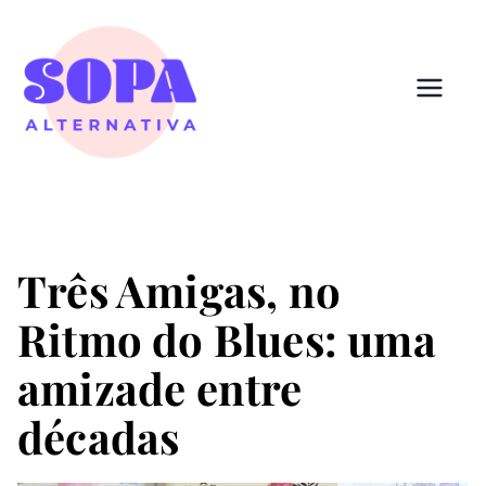
Pular
para
o
conteúdo
Sopa
Cultura que alimenta
Alternativ
a
Três Amigas, no
Ritmo do Blues: uma
amizade entre
décadas