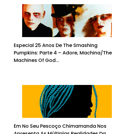
A
ra
b
k
d
dI
st
p
m
o
y
s
n
p
o
k
Especial 25 Anos De The Smashing
Pumpkins: Parte 4 – Adore, Machina/The
Machines Of God...
Em No Seu Pescoço Chimamanda Nos
Apresenta As Múltiplas Realidades Da