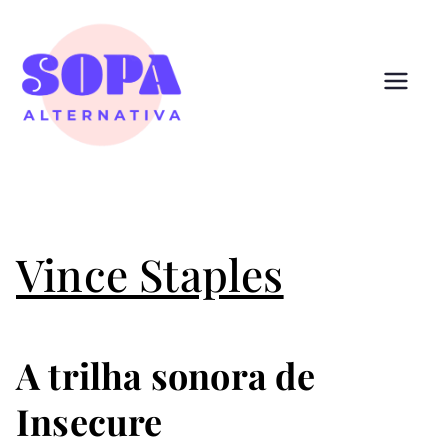
Pular
para
o
conteúdo
Sopa
Cultura que alimenta
Alternativ
a
Vince Staples
A trilha sonora de
Insecure