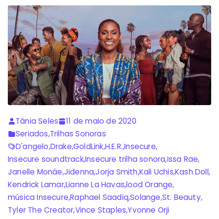
Tânia Seles
11 de maio de 2020
Seriados
,
Trilhas Sonoras
D'angelo
,
Drake
,
GoldLink
,
H.E.R.
,
Insecure
,
Insecure soundtrack
,
Insecure trilha sonora
,
Issa Rae
,
Janelle Monáe
,
Jidenna
,
Jorja Smith
,
Kali Uchis
,
Kash Doll
,
Kendrick Lamar
,
Lianne La Havas
,
lood Orange
,
música Insecure
,
Raphael Saadiq
,
Solange
,
St. Beauty
,
Tyler The Creator
,
Vince Staples
,
Yvonne Orji