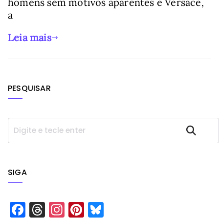
homens sem motivos aparentes e Versace,
a
Leia mais
PESQUISAR
P
Pesquisar
e
s
q
u
SIGA
i
s
a
F
T
In
Pi
Bl
r