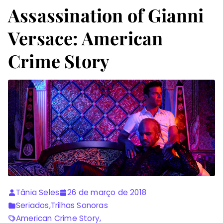
Assassination of Gianni
Versace: American
Crime Story
Tânia Seles
26 de março de 2018
Seriados
,
Trilhas Sonoras
American Crime Story
,