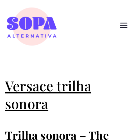
Pular
para
o
conteúdo
Sopa
Cultura que alimenta
Alternativ
a
Versace trilha
sonora
Trilha sonora – The