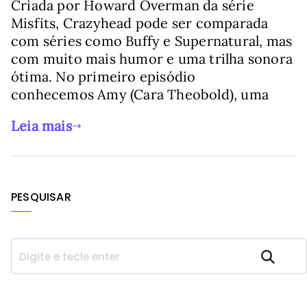
Criada por Howard Overman da série
Misfits, Crazyhead pode ser comparada
com séries como Buffy e Supernatural, mas
com muito mais humor e uma trilha sonora
ótima. No primeiro episódio
conhecemos Amy (Cara Theobold), uma
Leia mais
PESQUISAR
P
Pesquisar
e
s
q
u