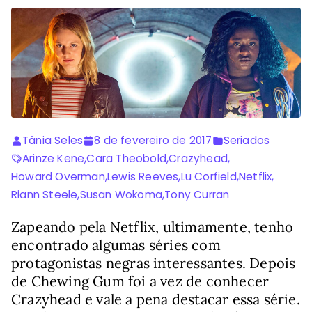
Tânia Seles
8 de fevereiro de 2017
Seriados
Arinze Kene
,
Cara Theobold
,
Crazyhead
,
Howard Overman
,
Lewis Reeves
,
Lu Corfield
,
Netflix
,
Riann Steele
,
Susan Wokoma
,
Tony Curran
Zapeando pela Netflix, ultimamente, tenho
encontrado algumas séries com
protagonistas negras interessantes. Depois
de Chewing Gum foi a vez de conhecer
Crazyhead e vale a pena destacar essa série.