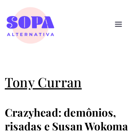
Pular
para
o
conteúdo
Sopa
Cultura que alimenta
Alternativ
a
Tony Curran
Crazyhead: demônios,
risadas e Susan Wokoma