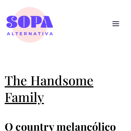
Pular
para
o
conteúdo
Sopa
Cultura que alimenta
Alternativ
a
The Handsome
Family
O country melancólico