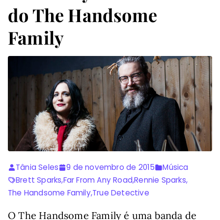
do The Handsome
Family
Tânia Seles
9 de novembro de 2015
Música
Brett Sparks
,
Far From Any Road
,
Rennie Sparks
,
The Handsome Family
,
True Detective
O The Handsome Family é uma banda de