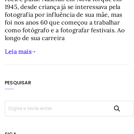
1945, desde criança já se interessava pela
fotografia por influência de sua mãe, mas
foi nos anos 60 que começou a trabalhar
como fotógrafo e a fotografar festivais. Ao
longo de sua carreira
Leia mais
PESQUISAR
P
Pesquisar
e
s
q
u