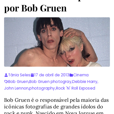
por Bob Gruen
Tânia Seles
17 de abril de 2013
Cinema
Bob Gruen
,
Bob Gruen photogray
,
Debbie Harry
,
John Lennon
,
photography
,
Rock 'N' Roll Exposed
Bob Gruen é o responsável pela maioria das
icônicas fotografias de grandes ídolos do
rock e punk. Nascido em Nova Iorque em