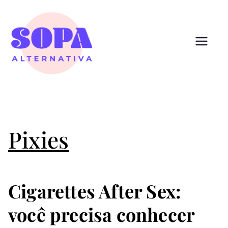
Pular
para
o
conteúdo
Sopa
Cultura que alimenta
Alternativ
a
Pixies
Cigarettes After Sex:
você precisa conhecer