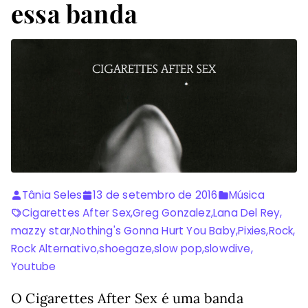
essa banda
Tânia Seles
13 de setembro de 2016
Música
Cigarettes After Sex
,
Greg Gonzalez
,
Lana Del Rey
,
mazzy star
,
Nothing's Gonna Hurt You Baby
,
Pixies
,
Rock
,
Rock Alternativo
,
shoegaze
,
slow pop
,
slowdive
,
Youtube
O Cigarettes After Sex é uma banda