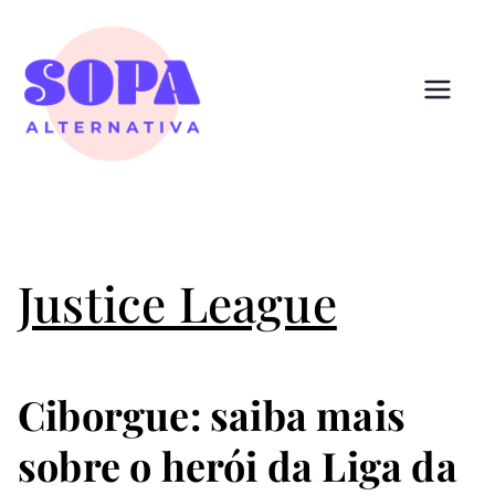
Pular
para
o
conteúdo
Sopa
Cultura que alimenta
Alternativ
a
Justice League
Ciborgue: saiba mais
sobre o herói da Liga da