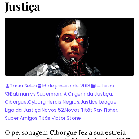
Justiça
Tânia Seles
16 de janeiro de 2018
Leituras
Batman vs Superman: A Origem da Justiça
,
Ciborgue
,
Cyborg
,
Heróis Negros
,
Justice League
,
Liga da Justiça
,
Novos 52
,
Novos Titãs
,
Ray Fisher
,
Super Amigos
,
Titãs
,
Victor Stone
O personagem Ciborgue fez a sua estreia