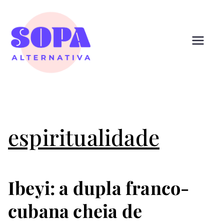
Pular
para
o
conteúdo
Sopa
Cultura que alimenta
Alternativ
a
espiritualidade
Ibeyi: a dupla franco-
cubana cheia de