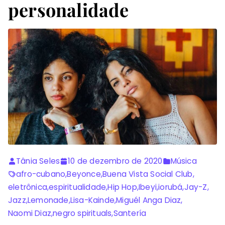
personalidade
Tânia Seles
10 de dezembro de 2020
Música
afro-cubano
,
Beyonce
,
Buena Vista Social Club
,
eletrônica
,
espiritualidade
,
Hip Hop
,
Ibeyi
,
iorubá
,
Jay-Z
,
Jazz
,
Lemonade
,
Lisa-Kainde
,
Miguél Anga Diaz
,
Naomi Diaz
,
negro spirituals
,
Santería