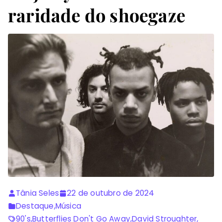
raridade do shoegaze
Tânia Seles
22 de outubro de 2024
Destaque
,
Música
90's
,
Butterflies Don't Go Away
,
David Stroughter
,