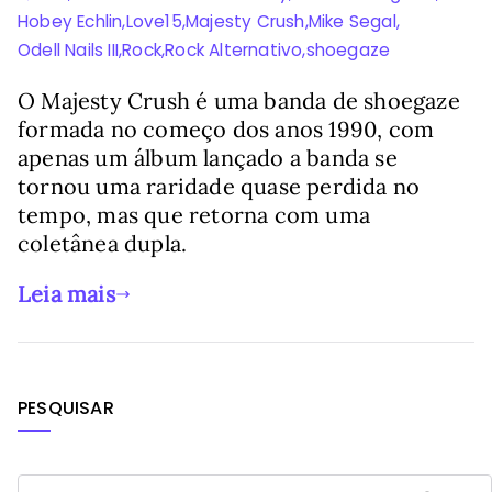
Hobey Echlin
,
Love15
,
Majesty Crush
,
Mike Segal
,
Odell Nails III
,
Rock
,
Rock Alternativo
,
shoegaze
O Majesty Crush é uma banda de shoegaze
formada no começo dos anos 1990, com
apenas um álbum lançado a banda se
tornou uma raridade quase perdida no
tempo, mas que retorna com uma
coletânea dupla.
Leia mais
PESQUISAR
P