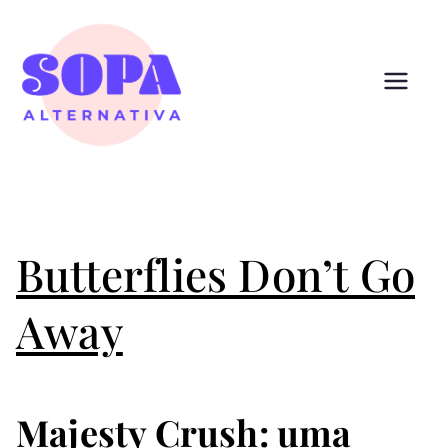
Pular
para
o
conteúdo
Sopa
Cultura que alimenta
Alternativ
a
Butterflies Don’t Go
Away
Majesty Crush: uma