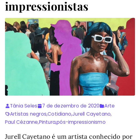
impressionistas
Tânia Seles
7 de dezembro de 2020
Arte
Artistas negros
,
Cotidiano
,
Jurell Cayetano
,
Paul Cézanne
,
Pintura
,
pós-impressionismo
Jurell Cayetano é um artista conhecido por