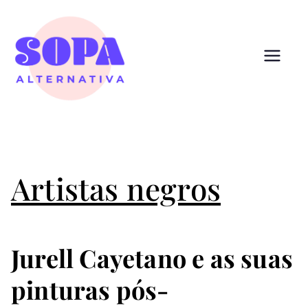
Pular
para
o
conteúdo
Sopa
Cultura que alimenta
Alternativ
a
Artistas negros
Jurell Cayetano e as suas
pinturas pós-